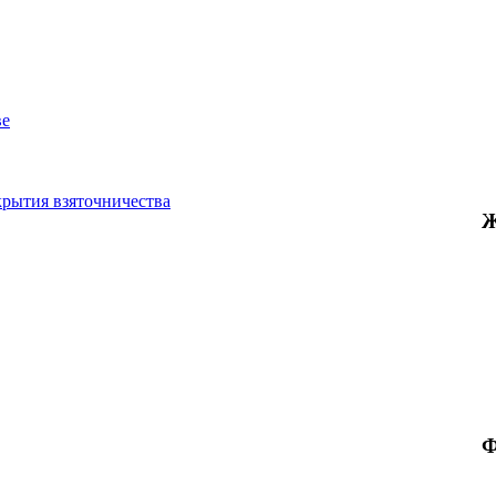
ве
крытия взяточничества
Ж
Ф